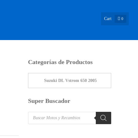
Cart
0
ASIÓN !
NOSOTROS
INFO & BLOG
CONTACTO
Categorías de Productos
Super Buscador
Products
search