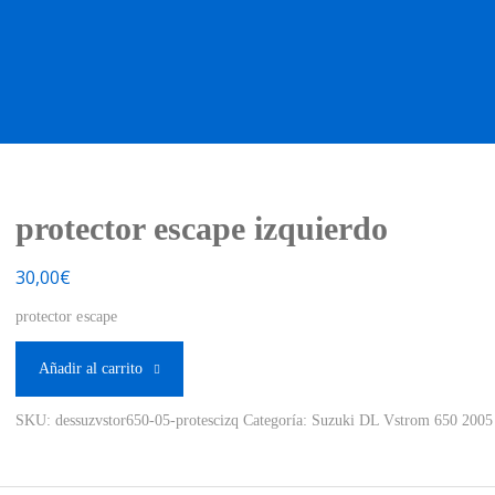
OS OCASIÓN !
BOUTIQUE !
MOTO NUEVA !
MOTO OC
protector escape izquierdo
30,00
€
protector escape
Añadir al carrito
SKU:
dessuzvstor650-05-protescizq
Categoría:
Suzuki DL Vstrom 650 2005