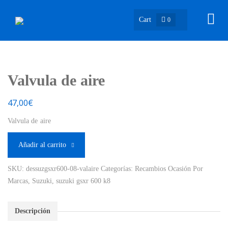
Cart
0
Valvula de aire
47,00
€
Valvula de aire
Añadir al carrito
SKU:
dessuzgsxr600-08-valaire
Categorías:
Recambios Ocasión Por
Marcas
,
Suzuki
,
suzuki gsxr 600 k8
Descripción