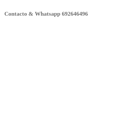
Contacto & Whatsapp 692646496
Mi cuenta
Contacto
Dónde Estamos
Carrito
Información para Devoluciones
Aviso Legal : Privacidad y Cookies
Servicios