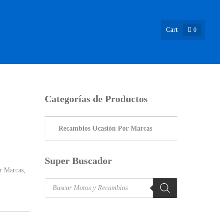
Cart
0
ASIÓN !
NOSOTROS
INFO & BLOG
CONTACTO
Categorías de Productos
Super Buscador
r Marcas
,
Products
search