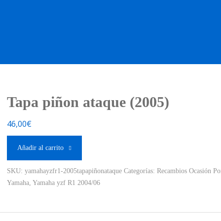
OS OCASIÓN !
BOUTIQUE !
MOTO NUEVA !
MOTO OC
Tapa piñon ataque (2005)
46,00
€
Añadir al carrito
SKU:
yamahayzfr1-2005tapapiñonataque
Categorías:
Recambios Ocasión Po
Yamaha
,
Yamaha yzf R1 2004/06