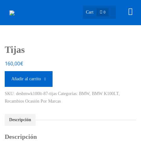
Cart
0
Tijas
160,00
€
Añadir al carrito
SKU:
desbmwk100lt-87-tijas
Categorías:
BMW
,
BMW K100LT
,
Recambios Ocasión Por Marcas
Descripción
Descripción