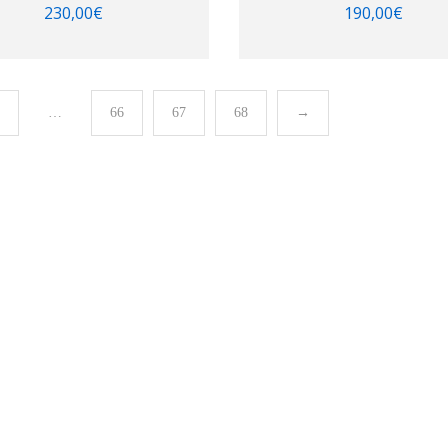
230,00
€
190,00
€
…
66
67
68
→