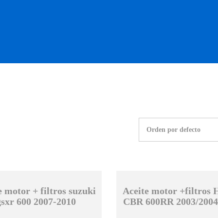
OS OCASIÓN !
BOUTIQUE !
MOTO NUEVA !
MOTO OC
e motor + filtros suzuki
Aceite motor +filtros
gsxr 600 2007-2010
CBR 600RR 2003/2004