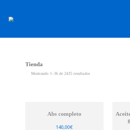
INICIO
RECAMBI
Tienda
Mostrando 1–36 de 2435 resultados
Abs completo
Aceit
140,00
€