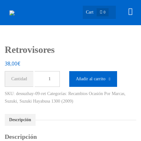
Cart
0
Retrovisores
38,00
€
Retrovisores
Añadir al carrito
cantidad
SKU:
dessuzhay-09-ret
Categorías:
Recambios Ocasión Por Marcas
,
Suzuki
,
Suzuki Hayabusa 1300 (2009)
Descripción
Descripción