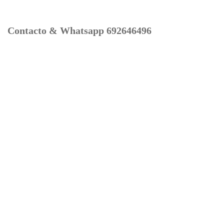
Contacto & Whatsapp 692646496
Mi cuenta
Contacto
Dónde Estamos
Carrito
Información para Devoluciones
Aviso Legal : Privacidad y Cookies
Servicios